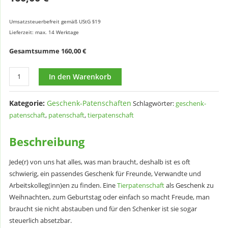
Umsatzsteuerbefreit gemäß UStG §19
Lieferzeit: max. 14 Werktage
Gesamtsumme
160,00
€
Geschenk-
Alternative:
In den Warenkorb
Tierpatenschaft
12
Kategorie:
Geschenk-Patenschaften
Schlagwörter:
geschenk-
Monate
patenschaft
,
patenschaft
,
tierpatenschaft
Menge
Beschreibung
Jede(r) von uns hat alles, was man braucht, deshalb ist es oft
schwierig, ein passendes Geschenk für Freunde, Verwandte und
Arbeitskolleg(inn)en zu finden. Eine
Tierpatenschaft
als Geschenk zu
Weihnachten, zum Geburtstag oder einfach so macht Freude, man
braucht sie nicht abstauben und für den Schenker ist sie sogar
steuerlich absetzbar.