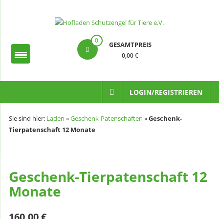
Zum
Inhalt
springen
Hofladen
0
GESAMTPREIS
Schutzengel
0,00 €
für
Tiere
LOGIN/REGISTRIEREN
e.V.
Sie sind hier:
Laden
»
Geschenk-Patenschaften
»
Geschenk-
Tierpatenschaft 12 Monate
Geschenk-Tierpatenschaft 12
Monate
160,00
€