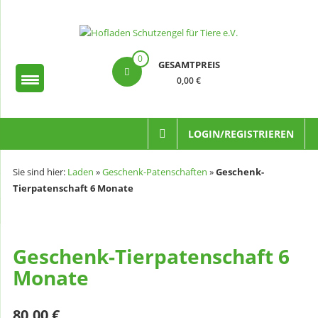
Zum
Inhalt
springen
Hofladen
0
GESAMTPREIS
Schutzengel
0,00 €
für
Tiere
LOGIN/REGISTRIEREN
e.V.
Sie sind hier:
Laden
»
Geschenk-Patenschaften
»
Geschenk-
Tierpatenschaft 6 Monate
Geschenk-Tierpatenschaft 6
Monate
80,00
€