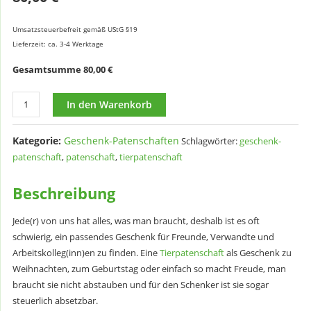
Umsatzsteuerbefreit gemäß UStG §19
Lieferzeit: ca. 3-4 Werktage
Gesamtsumme
80,00
€
Geschenk-
In den Warenkorb
Tierpatenschaft
6
Kategorie:
Geschenk-Patenschaften
Schlagwörter:
geschenk-
Monate
patenschaft
,
patenschaft
,
tierpatenschaft
Menge
Beschreibung
Jede(r) von uns hat alles, was man braucht, deshalb ist es oft
schwierig, ein passendes Geschenk für Freunde, Verwandte und
Arbeitskolleg(inn)en zu finden. Eine
Tierpatenschaft
als Geschenk zu
Weihnachten, zum Geburtstag oder einfach so macht Freude, man
braucht sie nicht abstauben und für den Schenker ist sie sogar
steuerlich absetzbar.