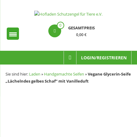
Zum
Inhalt
springen
Hofladen
0
GESAMTPREIS
Schutzengel
0,00 €
für
Tiere
LOGIN/REGISTRIEREN
e.V.
Sie sind hier:
Laden
»
Handgemachte Seifen
»
Vegane Glycerin-Seife
„Lächelndes gelbes Schaf“ mit Vanilleduft