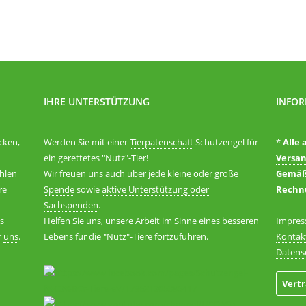
IHRE UNTERSTÜTZUNG
INFO
cken,
Werden Sie mit einer
Tierpatenschaft
Schutzengel für
*
Alle 
ein gerettetes "Nutz"-Tier!
Versa
hlen
Wir freuen uns auch über jede kleine oder große
Gemäß 
re
Spende
sowie
aktive Unterstützung oder
Rechnu
Sachspenden
.
es
Helfen Sie uns, unsere Arbeit im Sinne eines besseren
Impre
r
uns
.
Lebens für die "Nutz"-Tiere fortzuführen.
Kontak
Datens
Vert