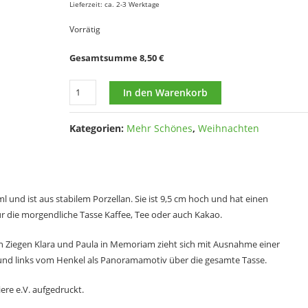
Lieferzeit: ca. 2-3 Werktage
Vorrätig
Gesamtsumme
8,50
€
Panoramatasse
In den Warenkorb
Ziegen
Klara
Kategorien:
Mehr Schönes
,
Weihnachten
und
Paula
Menge
und ist aus stabilem Porzellan. Sie ist 9,5 cm hoch und hat einen
ür die morgendliche Tasse Kaffee, Tee oder auch Kakao.
Ziegen Klara und Paula in Memoriam zieht sich mit Ausnahme einer
s und links vom Henkel als Panoramamotiv über die gesamte Tasse.
ere e.V. aufgedruckt.