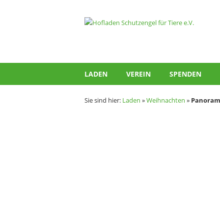
Zum
Inhalt
Hofladen
springen
Schutzengel
für
Tiere
LADEN
VEREIN
SPENDEN
e.V.
Sie sind hier:
Laden
»
Weihnachten
»
Panorama