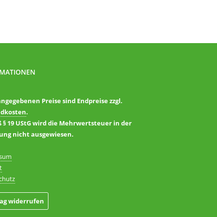
RMATIONEN
angegebenen Preise sind Endpreise zzgl.
ndkosten
.
§ 19 UStG wird die Mehrwertsteuer in der
ng nicht ausgewiesen.
ssum
t
chutz
rag widerrufen