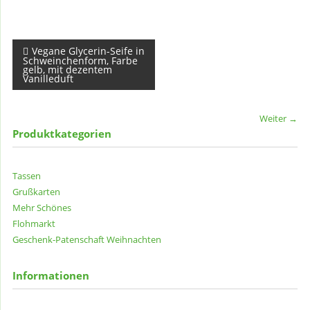
Beitragsnavigation
Vegane Glycerin-Seife in
Schweinchenform, Farbe
gelb, mit dezentem
Vanilleduft
Weiter →
Produktkategorien
Tassen
Grußkarten
Mehr Schönes
Flohmarkt
Geschenk-Patenschaft
Weihnachten
Informationen