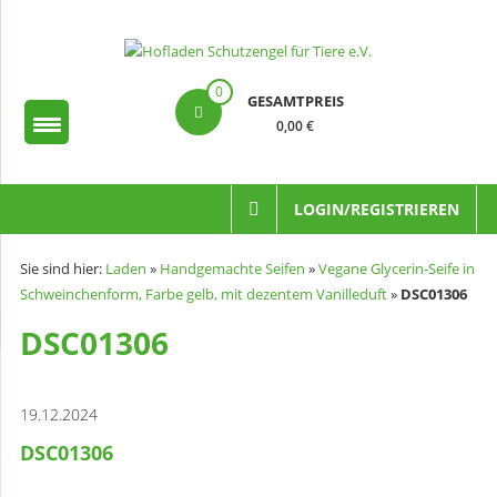
Zum
Inhalt
springen
Hofladen
0
GESAMTPREIS
Schutzengel
0,00 €
für
Tiere
LOGIN/REGISTRIEREN
e.V.
Sie sind hier:
Laden
»
Handgemachte Seifen
»
Vegane Glycerin-Seife in
Schweinchenform, Farbe gelb, mit dezentem Vanilleduft
»
DSC01306
DSC01306
19.12.2024
DSC01306