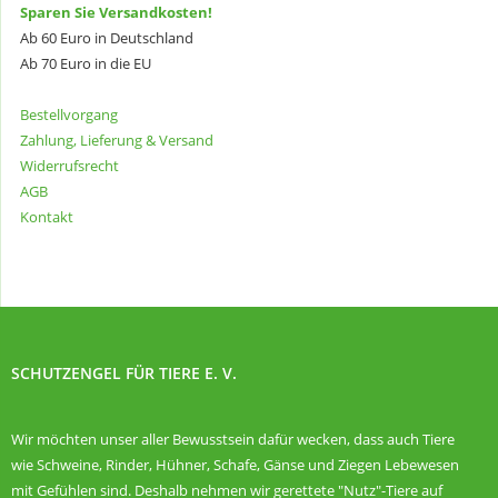
Sparen Sie Versandkosten!
Ab 60 Euro in Deutschland
Ab 70 Euro in die EU
Bestellvorgang
Zahlung, Lieferung & Versand
Widerrufsrecht
AGB
Kontakt
SCHUTZENGEL FÜR TIERE E. V.
Wir möchten unser aller Bewusstsein dafür wecken, dass auch Tiere
wie Schweine, Rinder, Hühner, Schafe, Gänse und Ziegen Lebewesen
mit Gefühlen sind. Deshalb nehmen wir gerettete "Nutz"-Tiere auf