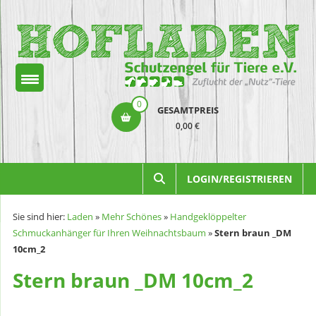
Zum
Inhalt
springen
Hofladen
0
GESAMTPREIS
Schutzengel
0,00 €
für
Tiere
LOGIN/REGISTRIEREN
e.V.
Sie sind hier:
Laden
»
Mehr Schönes
»
Handgeklöppelter
Schmuckanhänger für Ihren Weihnachtsbaum
»
Stern braun _DM
10cm_2
Stern braun _DM 10cm_2