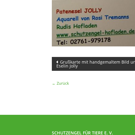
Beitragsnavigation
Grußkarte mit handgemaltem Bild u
Eselin Jolly
← Zurück
SCHUTZENGEL FÜR TIERE E. V.