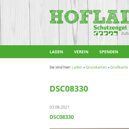
Zum
Inhalt
Hofladen
springen
Schutzengel
für
Tiere
LADEN
VEREIN
SPENDEN
e.V.
Sie sind hier:
Laden
»
Grusskarten
»
Grußkarte 
DSC08330
03.08.2021
DSC08330