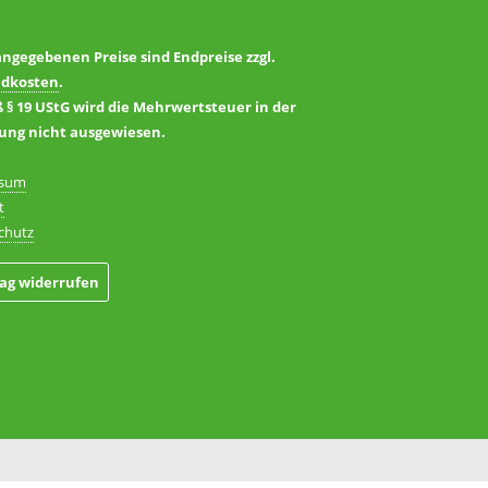
angegebenen Preise sind Endpreise zzgl.
ndkosten
.
§ 19 UStG wird die Mehrwertsteuer in der
ng nicht ausgewiesen.
ssum
t
chutz
rag widerrufen