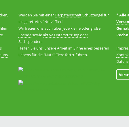
cken,
Werden Sie mit einer
Tierpatenschaft
Schutzengel für
*
Alle 
ein gerettetes "Nutz"-Tier!
Versa
hlen
Wir freuen uns auch über jede kleine oder große
Gemäß 
re
Spende
sowie
aktive Unterstützung oder
Rechnu
Sachspenden
.
es
Helfen Sie uns, unsere Arbeit im Sinne eines besseren
Impre
r
uns
.
Lebens für die "Nutz"-Tiere fortzuführen.
Kontak
Datens
Vert