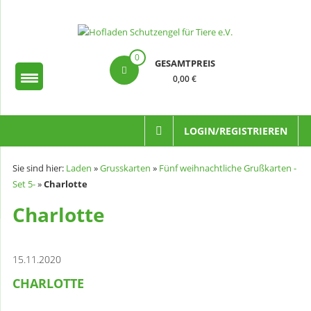
Zum
Inhalt
springen
Hofladen
0
GESAMTPREIS
Schutzengel
0,00 €
für
Tiere
LOGIN/REGISTRIEREN
e.V.
Sie sind hier:
Laden
»
Grusskarten
»
Fünf weihnachtliche Grußkarten -
Set 5-
»
Charlotte
Charlotte
15.11.2020
CHARLOTTE