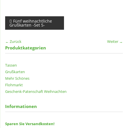
Beitragsnavigation
Fünf weihnachtliche
Grußkarten -Set 5-
← Zurück
Weiter →
Produktkategorien
Tassen
Grußkarten
Mehr Schönes
Flohmarkt
Geschenk-Patenschaft
Weihnachten
Informationen
Sparen Sie Versandkosten!