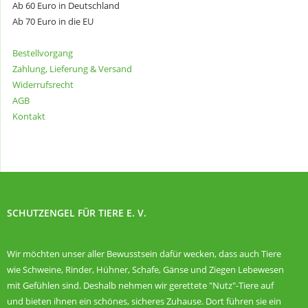
Ab 60 Euro in Deutschland
Ab 70 Euro in die EU
Bestellvorgang
Zahlung, Lieferung & Versand
Widerrufsrecht
AGB
Kontakt
SCHUTZENGEL FÜR TIERE E. V.
Wir möchten unser aller Bewusstsein dafür wecken, dass auch Tiere
wie Schweine, Rinder, Hühner, Schafe, Gänse und Ziegen Lebewesen
mit Gefühlen sind. Deshalb nehmen wir gerettete "Nutz"-Tiere auf
und bieten ihnen ein schönes, sicheres Zuhause. Dort führen sie ein