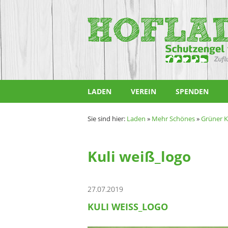
Zum
Inhalt
Hofladen
springen
Schutzengel
für
Tiere
LADEN
VEREIN
SPENDEN
e.V.
Sie sind hier:
Laden
»
Mehr Schönes
»
Grüner K
Kuli weiß_logo
27.07.2019
KULI WEISS_LOGO