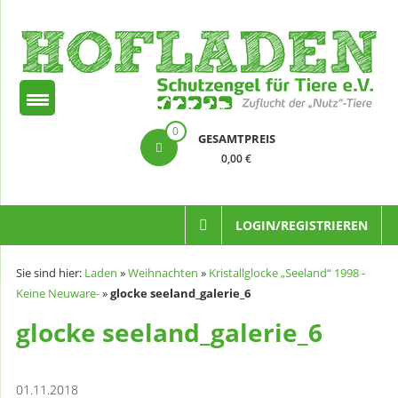
Zum
Inhalt
springen
Hofladen
0
GESAMTPREIS
Schutzengel
0,00 €
für
Tiere
LOGIN/REGISTRIEREN
e.V.
Sie sind hier:
Laden
»
Weihnachten
»
Kristallglocke „Seeland“ 1998 -
Keine Neuware-
»
glocke seeland_galerie_6
glocke seeland_galerie_6
01.11.2018