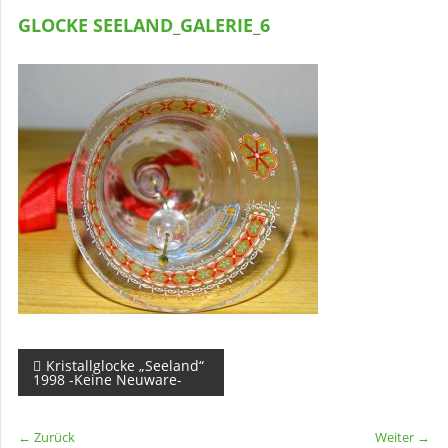
GLOCKE SEELAND_GALERIE_6
Beitragsnavigation
Kristallglocke „Seeland“
1998 -Keine Neuware-
← Zurück
Weiter →