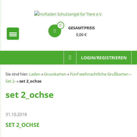
Zum
Inhalt
springen
Hofladen
0
GESAMTPREIS
Schutzengel
0,00 €
für
Tiere
LOGIN/REGISTRIEREN
e.V.
Sie sind hier:
Laden
»
Grusskarten
»
Fünf weihnachtliche Grußkarten –
Set 2-
»
set 2_ochse
set 2_ochse
31.10.2018
SET 2_OCHSE