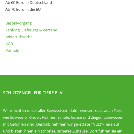
Ab 60 Euro in Deutschland
Ab 70 Euro in die EU
Bestellvorgang
Zahlung, Lieferung & Versand
Widerrufsrecht
AGB
Kontakt
SCHUTZENGEL FÜR TIERE E. V.
Wir möchten unser aller Bewusstsein dafür wecken, dass auch Tiere
wie Schweine, Rinder, Hühner, Schafe, Gänse und Ziegen Lebewesen
mit Gefühlen sind. Deshalb nehmen wir gerettete "Nutz"-Tiere auf
und bieten ihnen ein schönes, sicheres Zuhause. Dort führen sie ein