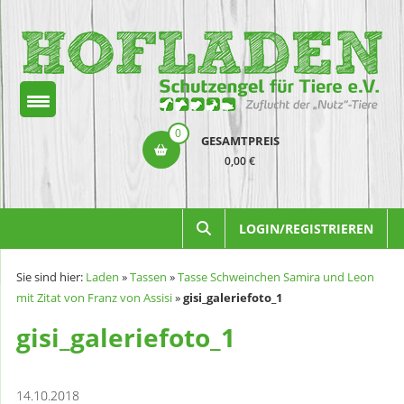
Zum
Inhalt
springen
Hofladen
0
GESAMTPREIS
Schutzengel
0,00 €
für
Tiere
LOGIN/REGISTRIEREN
e.V.
Sie sind hier:
Laden
»
Tassen
»
Tasse Schweinchen Samira und Leon
mit Zitat von Franz von Assisi
»
gisi_galeriefoto_1
gisi_galeriefoto_1
14.10.2018